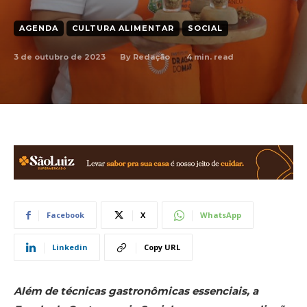
AGENDA
CULTURA ALIMENTAR
SOCIAL
3 de outubro de 2023
4
min. read
By
Redação
Facebook
X
WhatsApp
Linkedin
Copy URL
Além de técnicas gastronômicas essenciais, a