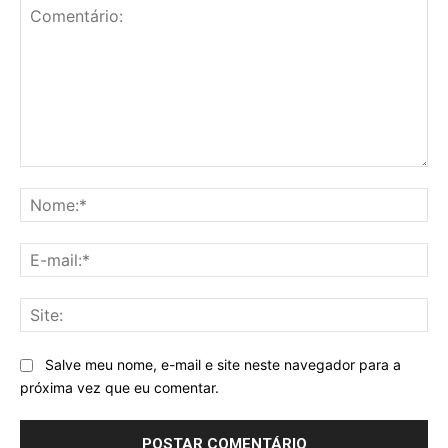
Comentário:
No
E-
mai
Sit
Salve meu nome, e-mail e site neste navegador para a
próxima vez que eu comentar.