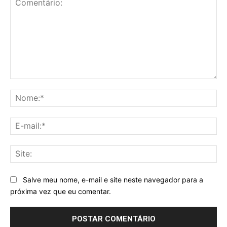
Comentário:
No
E-
mai
Sit
Salve meu nome, e-mail e site neste navegador para a
próxima vez que eu comentar.