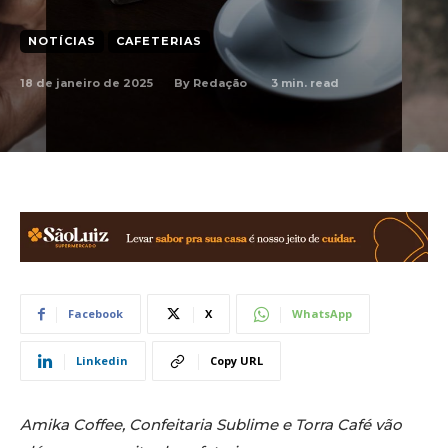
NOTÍCIAS
CAFETERIAS
18 de janeiro de 2025
3
min. read
By
Redação
Facebook
X
WhatsApp
Linkedin
Copy URL
Amika Coffee, Confeitaria Sublime e Torra Café vão