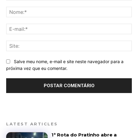
Comentário:
No
E-
mai
Sit
Salve meu nome, e-mail e site neste navegador para a
próxima vez que eu comentar.
LATEST ARTICLES
1ª Rota do Pratinho abre a