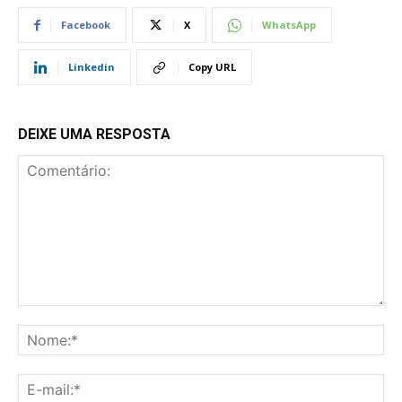
Facebook
X
WhatsApp
Linkedin
Copy URL
DEIXE UMA RESPOSTA
Comentário:
No
E-
mai