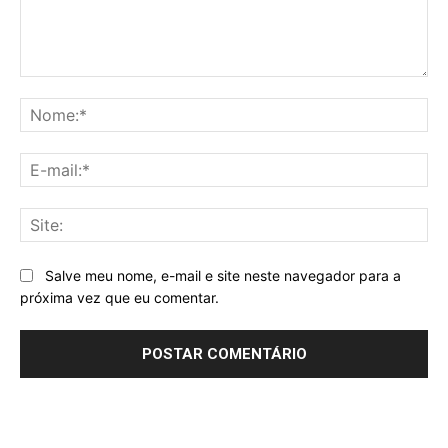
Comentário:
No
E-
mai
Sit
Salve meu nome, e-mail e site neste navegador para a
próxima vez que eu comentar.