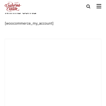
Início
Minha conta
Minha conta
[woocommerce_my_account]