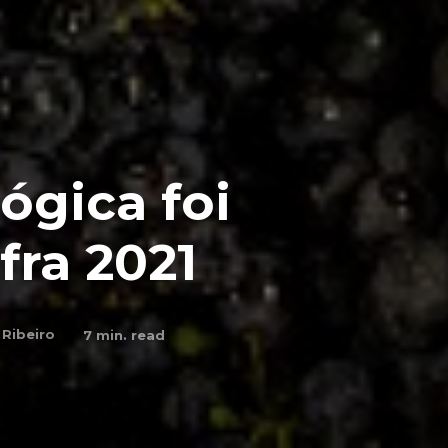
ógica foi
fra 2021
 Ribeiro
7
min. read