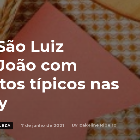
São Luiz
João com
tos típicos nas
y
By
Izakeline Ribeiro
7 de junho de 2021
LEZA