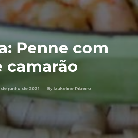
ca: Penne com
e camarão
By
Izakeline Ribeiro
 de junho de 2021