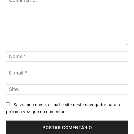
Comentário:
No
E-
mai
Sit
Salve meu nome, e-mail e site neste navegador para a
próxima vez que eu comentar.