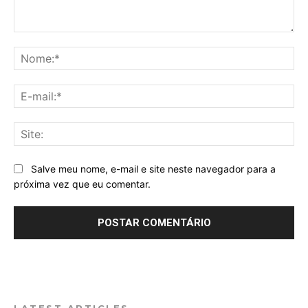
Comentário:
No
E-
mai
Sit
Salve meu nome, e-mail e site neste navegador para a
próxima vez que eu comentar.
LATEST ARTICLES