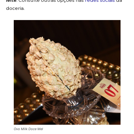
leite
. Consulte outras opções nas
redes sociais
da
doceria.
Ovo Milk Doce Mel