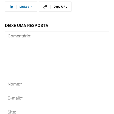
Linkedin
Copy URL
DEIXE UMA RESPOSTA
Comentário:
No
E-
mai
Sit