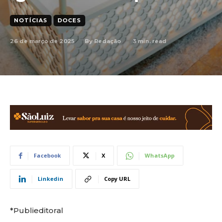
NOTÍCIAS
DOCES
26 de março de 2025
3
min. read
By
Redação
Facebook
X
WhatsApp
Linkedin
Copy URL
*Publieditoral