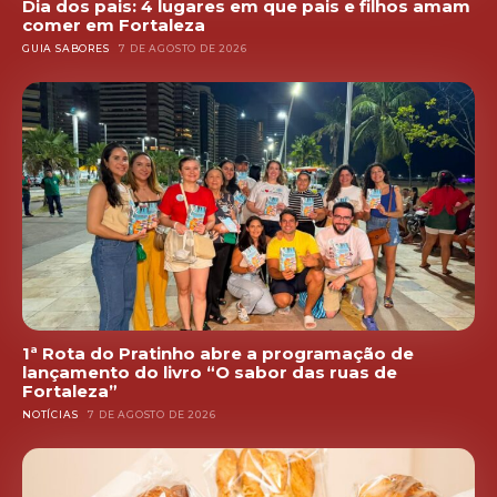
Dia dos pais: 4 lugares em que pais e filhos amam
comer em Fortaleza
GUIA SABORES
7 DE AGOSTO DE 2026
1ª Rota do Pratinho abre a programação de
lançamento do livro “O sabor das ruas de
Fortaleza”
NOTÍCIAS
7 DE AGOSTO DE 2026