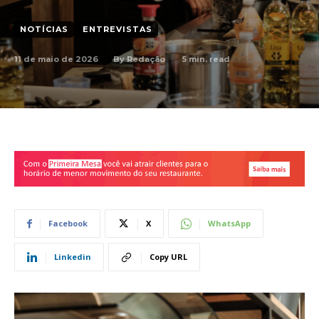
NOTÍCIAS
ENTREVISTAS
11 de maio de 2026
5
min. read
By
Redação
Facebook
X
WhatsApp
Linkedin
Copy URL