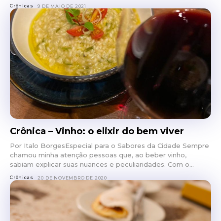
Crônicas
9 DE MAIO DE 2021
Crônica – Vinho: o elixir do bem viver
Por Italo BorgesEspecial para o Sabores da Cidade Sempre
chamou minha atenção pessoas que, ao beber vinho,
sabiam explicar suas nuances e peculiaridades. Com o...
Crônicas
20 DE NOVEMBRO DE 2020