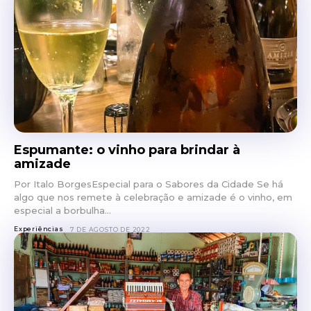
Espumante: o vinho para brindar à
amizade
Por Italo BorgesEspecial para o Sabores da Cidade Se há
algo que nos remete à celebração e amizade é o vinho, em
especial a borbulha...
Experiências
7 DE AGOSTO DE 2022