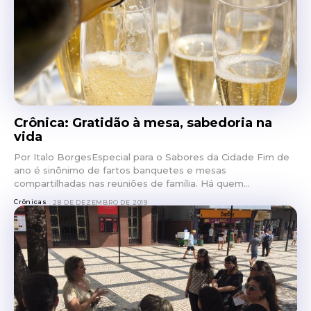
Crônica: Gratidão à mesa, sabedoria na
vida
Por Italo BorgesEspecial para o Sabores da Cidade Fim de
ano é sinônimo de fartos banquetes e mesas
compartilhadas nas reuniões de família. Há quem...
Crônicas
28 DE DEZEMBRO DE 2019