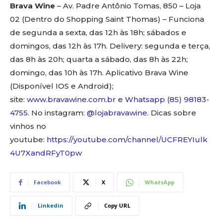
Brava Wine
– Av. Padre Antônio Tomas, 850 – Loja
02 (Dentro do Shopping Saint Thomas) – Funciona
de segunda a sexta, das 12h às 18h; sábados e
domingos, das 12h às 17h. Delivery: segunda e terça,
das 8h às 20h; quarta a sábado, das 8h às 22h;
domingo, das 10h às 17h. Aplicativo Brava Wine
(Disponível IOS e Android);
site:
www.bravawine.com.br
e
Whatsapp
(85) 98183-
4755
.
No instagram:
@lojabravawine
. Dicas sobre
vinhos no
youtube:
https://youtube.com/channel/UCFREYIulk
4U7XandRFyT0pw
Facebook
X
WhatsApp
Linkedin
Copy URL