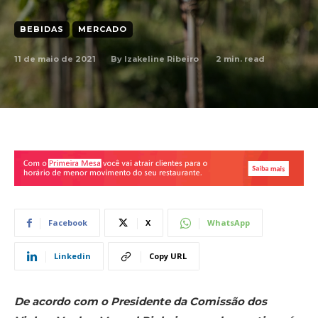
BEBIDAS
MERCADO
11 de maio de 2021
2
min. read
By
Izakeline Ribeiro
Facebook
X
WhatsApp
Linkedin
Copy URL
De acordo com o Presidente da Comissão dos