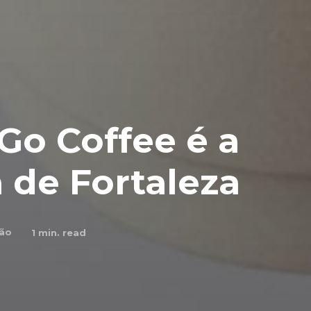
Go Coffee é a
a de Fortaleza
ão
1
min. read