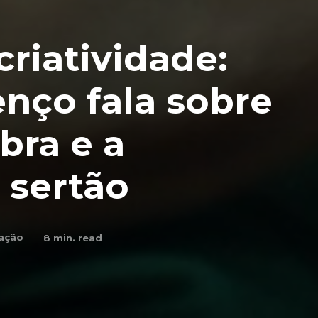
criatividade:
nço fala sobre
bra e a
 sertão
ação
8
min. read