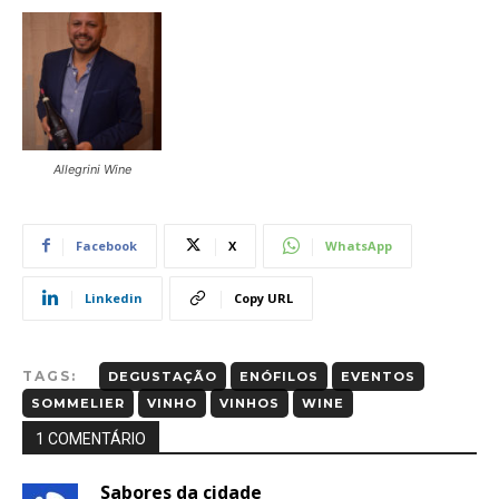
Allegrini Wine
Facebook
X
WhatsApp
Linkedin
Copy URL
TAGS:
DEGUSTAÇÃO
ENÓFILOS
EVENTOS
SOMMELIER
VINHO
VINHOS
WINE
1 COMENTÁRIO
Sabores da cidade