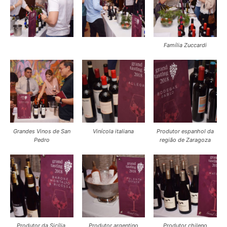
Família Zuccardi
Grandes Vinos de San
Vinícola italiana
Produtor espanhol da
Pedro
região de Zaragoza
Produtor da Sicília,
Produtor argentino
Produtor chileno