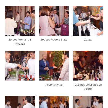
Barone Montalto &
Bodega Pulenta State
Zorzal
Ricossa
Allegrini Wine
Grandes Vinos de San
Pedro