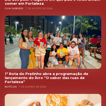
comer em Fortaleza
GUIA SABORES
7 DE AGOSTO DE 2026
1ª Rota do Pratinho abre a programação de
lançamento do livro “O sabor das ruas de
Fortaleza”
NOTÍCIAS
7 DE AGOSTO DE 2026