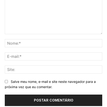
Comentário:
No
E-
mai
Sit
Salve meu nome, e-mail e site neste navegador para a
próxima vez que eu comentar.